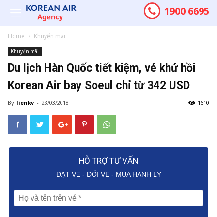
1900 6695
Home
Khuyến mãi
Khuyến mãi
Du lịch Hàn Quốc tiết kiệm, vé khứ hồi
Korean Air bay Soeul chỉ từ 342 USD
By
lienkv
-
23/03/2018
1610
HỖ TRỢ TƯ VẤN
ĐẶT VÉ - ĐỔI VÉ - MUA HÀNH LÝ