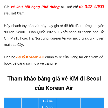
342 USD
Giá
vé khứ hồi hạng Phổ thông
ưu đãi chỉ
từ
siêu tiết kiệm.
Hãy nhanh tay săn vé máy bay giá rẻ để bắt đầu những chuyến
du lịch Seoul – Hàn Quốc cực vui khởi hành từ thành phố Hồ
Chí Minh, hoặc Hà Nội cùng Korean Air với mức giá ưu khuyến
mại sau đây.
Liên hệ
đại lý Korean Air
chính thức của Hãng tại Việt Nam để
book vé càng sớm giá vé càng rẻ.
Tham khảo bảng giá vé KM đi Seoul
của Korean Air
Giá vé
khứ hồi