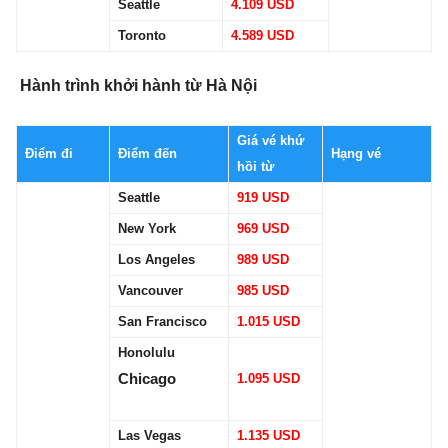
Seattle
4.109 USD
Toronto
4.589 USD
Hành trình khởi hành từ Hà Nội
Giá vé khứ
Điểm đi
Điểm đến
Hạng vé
hồi từ
Seattle
919 USD
New York
969 USD
Los Angeles
989 USD
Vancouver
985 USD
San Francisco
1.015 USD
Honolulu
Chicago
1.095 USD
Las Vegas
1.135 USD