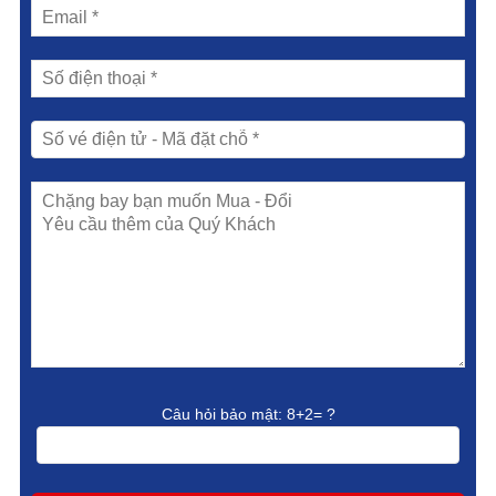
Câu hỏi bảo mật:
8+2= ?