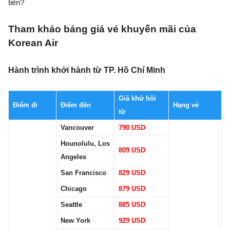
tiên?
Tham khảo bảng giá vé khuyến mãi của
Korean Air
Hành trình khởi hành từ TP. Hồ Chí Minh
Giá khứ hồi
Điểm đi
Điểm đến
Hạng vé
từ
Vancouver
790 USD
Hounolulu, Los
809 USD
Angeles
San Francisco
829 USD
Chicago
879 USD
Seattle
885 USD
New York
929 USD