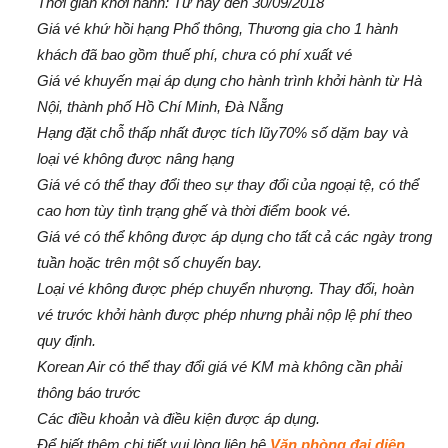
Thời gian khởi hành: Từ nay đến 30/09/2018
Giá vé khứ hồi hạng Phổ thông, Thương gia cho 1 hành
khách đã bao gồm thuế phí, chưa có phí xuất vé
Giá vé khuyến mại áp dụng cho hành trình khởi hành từ Hà
Nội, thành phố Hồ Chí Minh, Đà Nẵng
Hạng đặt chỗ thấp nhất được tích lũy70% số dặm bay và
loại vé không được nâng hạng
Giá vé có thể thay đổi theo sự thay đổi của ngoại tệ, có thể
cao hơn tùy tình trạng ghế và thời điểm book vé.
Giá vé có thể không được áp dụng cho tất cả các ngày trong
tuần hoặc trên một số chuyến bay.
Loại vé không được phép chuyển nhượng. Thay đổi, hoàn
vé trước khởi hành được phép nhưng phải nộp lệ phí theo
quy định.
Korean Air có thể thay đổi giá vé KM mà không cần phải
thông báo trước
Các điều khoản và điều kiện được áp dụng.
Để biết thêm chi tiết vui lòng liên hệ
Văn phòng đại diện