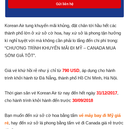
Korean Air tung khuyến mãi khủng, đặt chân tới hầu hết các
thành phố lớn ở xứ sở cờ hoa, hay xứ sở lá phong tận hưởng
kì nghỉ tuyệt vời mà không cần phải lo lắng đến chi phí trong:
“CHƯƠNG TRÌNH KHUYẾN MÃI ĐI MỸ – CANADA MUA
SỚM GIÁ TỐT”.
Giá vé khứ hồi rẻ như ý chỉ từ
790 USD
, áp dụng cho hành
trình khởi hành từ Đà Nẵng, thành phố Hồ Chí Minh, Hà Nội.
Thời gian săn vé Korean Air từ nay đến hết ngày
31/12/2017
,
cho hành trình khởi hành đến trước
30/09/2018
Bạn muốn đến xứ sở cờ hoa bằng tấm
vé máy bay đi Mỹ giá
rẻ
, hay đến xứ sở lá phong bằng tấm vé đi Canada giá rẻ trước