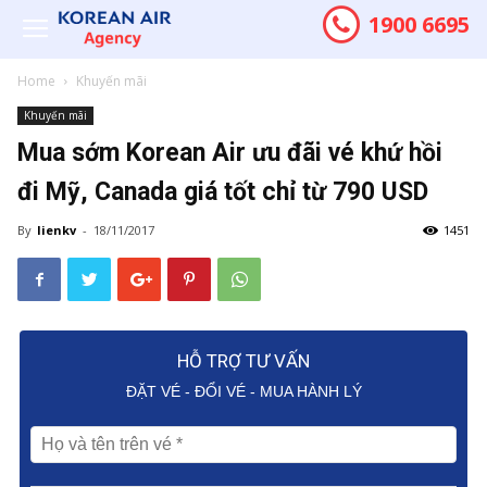
1900 6695
Home
Khuyến mãi
Khuyến mãi
Mua sớm Korean Air ưu đãi vé khứ hồi
đi Mỹ, Canada giá tốt chỉ từ 790 USD
By
lienkv
-
18/11/2017
1451
HỖ TRỢ TƯ VẤN
ĐẶT VÉ - ĐỔI VÉ - MUA HÀNH LÝ