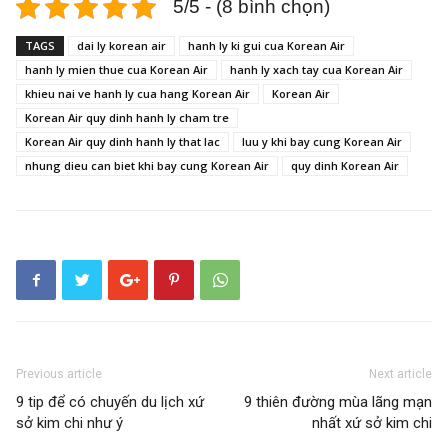
5/5 - (8 bình chọn)
TAGS
dai ly korean air
hanh ly ki gui cua Korean Air
hanh ly mien thue cua Korean Air
hanh ly xach tay cua Korean Air
khieu nai ve hanh ly cua hang Korean Air
Korean Air
Korean Air quy dinh hanh ly cham tre
Korean Air quy dinh hanh ly that lac
luu y khi bay cung Korean Air
nhung dieu can biet khi bay cung Korean Air
quy dinh Korean Air
Previous article
Next article
9 tip để có chuyến du lịch xứ
9 thiên đường mùa lãng mạn
sở kim chi như ý
nhất xứ sở kim chi