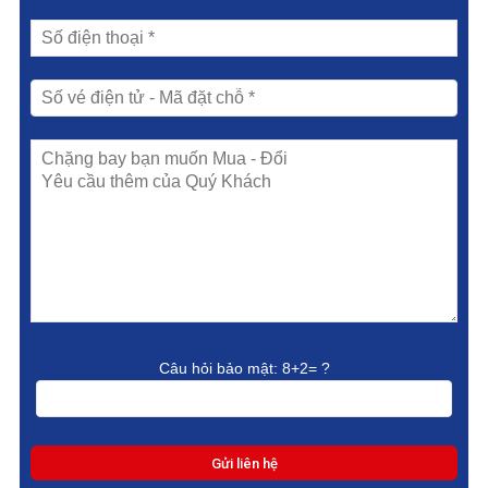
Câu hỏi bảo mật:
8+2= ?