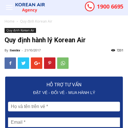
1900 6695
Home
Quy định Korean Air
Quy định Korean Air
Quy định hành lý Korean Air
By
lienkv
-
21/10/2017
7201
HỖ TRỢ TƯ VẤN
ĐẶT VÉ - ĐỔI VÉ - MUA HÀNH LÝ