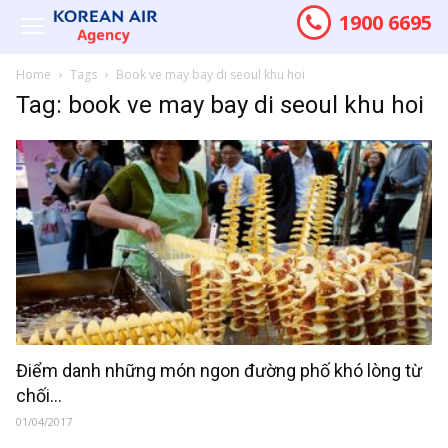
1900 6695
Home
Tags
Book ve may bay di seoul khu hoi
Tag: book ve may bay di seoul khu hoi
Điểm danh những món ngon đường phố khó lòng từ
chối...
01/04/2017