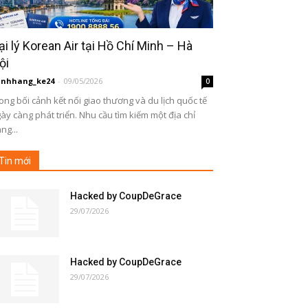
ại lý Korean Air tại Hồ Chí Minh – Hà
ội
inhhang_ke24
-
09/05/2026
0
ong bối cảnh kết nối giao thương và du lịch quốc tế
ày càng phát triển. Nhu cầu tìm kiếm một địa chỉ
ng...
Tin mới
Hacked by CoupDeGrace
29/07/2026
Hacked by CoupDeGrace
29/07/2026