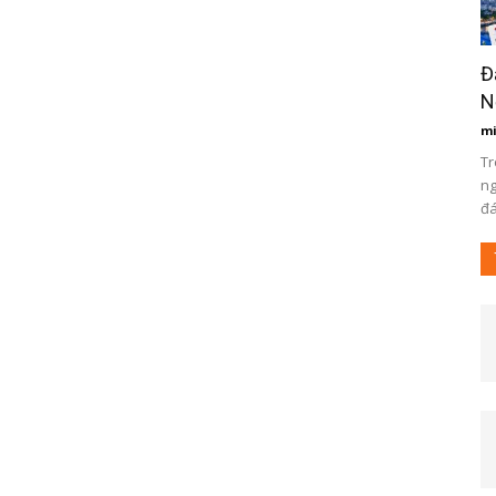
Đ
N
m
Tr
ng
đá