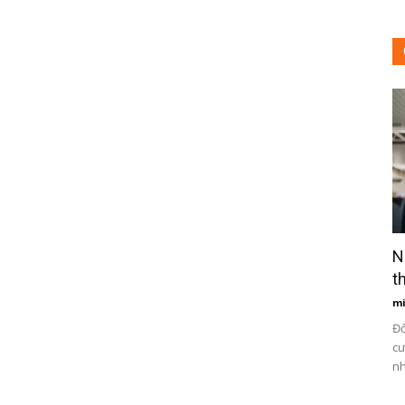
N
t
m
Đố
cư
nh