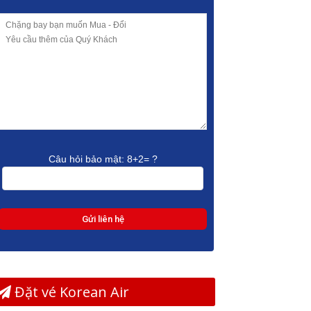
Câu hỏi bảo mật:
8+2= ?
Đặt vé Korean Air