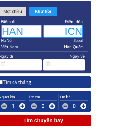
Một chiều
Khứ hồi
Điểm đi
Điểm đến
HAN
ICN
Hà Nội
Seoul
Việt Nam
Hàn Quốc
Ngày đi
Ngày về
Tìm cả tháng
Người lớn
Trẻ em
Em bé
1
0
0
Tìm chuyến bay