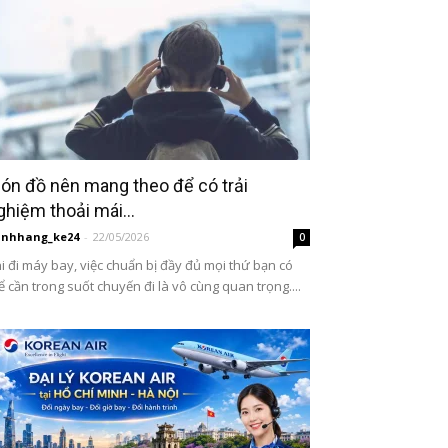
ón đồ nên mang theo để có trải
ghiệm thoải mái...
inhhang_ke24
-
22/05/2026
0
i đi máy bay, việc chuẩn bị đầy đủ mọi thứ bạn có
ể cần trong suốt chuyến đi là vô cùng quan trọng....