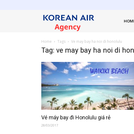
Đại
lý
HOM
vé
máy
bay
Home
Tags
Ve may bay ha noi di honolulu
Korean
Air
Tag: ve may bay ha noi di ho
Vé máy bay đi Honolulu giá rẻ
28/03/2017