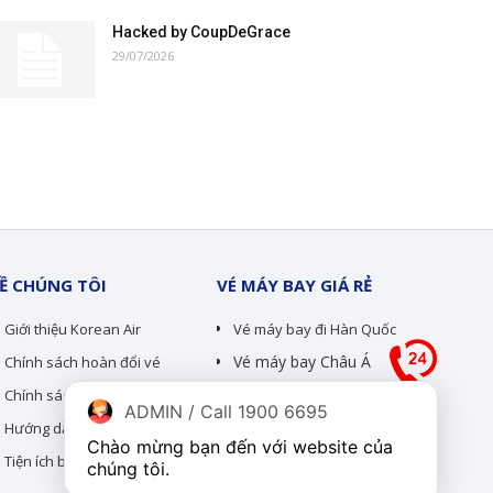
Hacked by CoupDeGrace
29/07/2026
Ề CHÚNG TÔI
VÉ MÁY BAY GIÁ RẺ
Giới thiệu Korean Air
Vé máy bay đi Hàn Quốc
Vé máy bay Châu Á
Chính sách hoàn đổi vé
Chính sách bảo mật thông tin
Vé máy bay đi Mỹ Canada
ADMIN / Call 1900 6695
Hướng dẫn thanh toán
Vé máy bay Châu Âu
Chào mừng bạn đến với website của 
Tiện ích bay
chúng tôi.