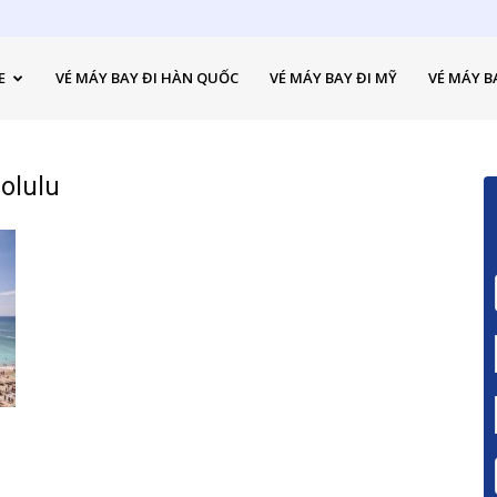
E
VÉ MÁY BAY ĐI HÀN QUỐC
VÉ MÁY BAY ĐI MỸ
VÉ MÁY B
nolulu