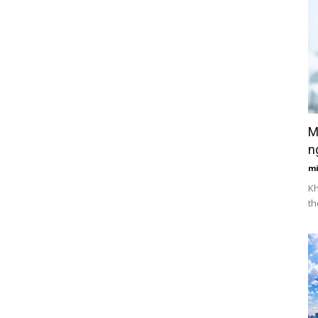
M
n
m
Kh
th