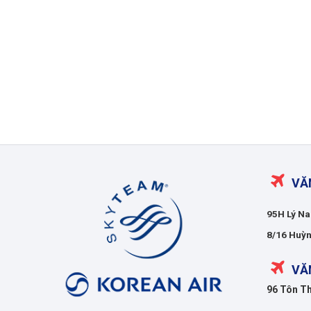
Korean
VĂ
Air
Việt
95H Lý Na
Nam
8/16 Huỳn
VĂ
96 Tôn Th