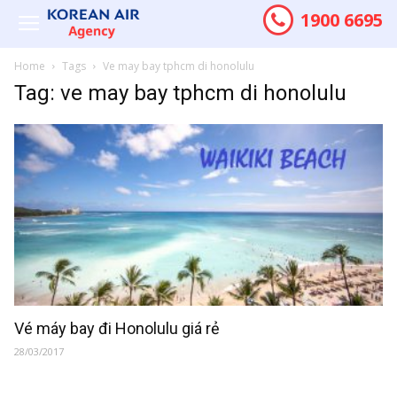
1900 6695
Home
Tags
Ve may bay tphcm di honolulu
Tag: ve may bay tphcm di honolulu
Vé máy bay đi Honolulu giá rẻ
28/03/2017