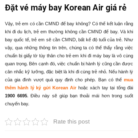
Đặt vé máy bay Korean Air giá rẻ
Vậy, trẻ em có cần CMND để bay không? Có thể kết luận rằng
khi đi du lịch, trẻ em thường không cần CMND để bay. Và khi
bay quốc tế, trẻ em sẽ cần CMND, bất kể độ tuổi của trẻ. Như
vậy, qua những thông tin trên, chúng ta có thể thấy rằng việc
chuẩn bị giấy tờ tùy thân cho trẻ em khi đi máy bay là vô cùng
quan trọng. Bên cạnh đó, việc chuẩn bị hành lý cũng cần được
cân nhắc kỹ lưỡng, đặc biệt là khi đi cùng trẻ nhỏ. Nếu hành lý
của gia đình vượt quá quy định cho phép. Bạn có thể
mua
thêm hành lý ký gửi Korean Air
hoặc xách tay tại tổng đài
1900 6695
. Điều này sẽ giúp bạn thoải mái hơn trong suốt
chuyến bay.
Rate this post