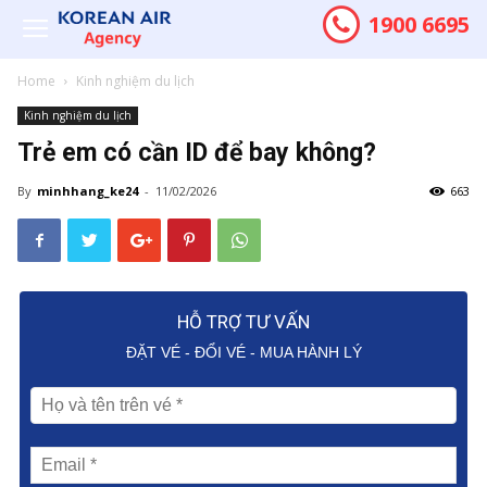
1900 6695
Home
Kinh nghiệm du lịch
Kinh nghiệm du lịch
Trẻ em có cần ID để bay không?
By
minhhang_ke24
-
11/02/2026
663
HỖ TRỢ TƯ VẤN
ĐẶT VÉ - ĐỔI VÉ - MUA HÀNH LÝ