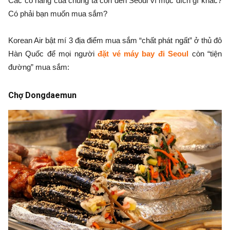
Các cô nàng của chúng ta còn đến Seoul vì mục đích gì khác?
Có phải bạn muốn mua sắm?
Korean Air bật mí 3 địa điểm mua sắm “chất phát ngất” ở thủ đô
Hàn Quốc để mọi người
đặt vé máy bay đi Seoul
còn “tiện
đường” mua sắm:
Chợ Dongdaemun