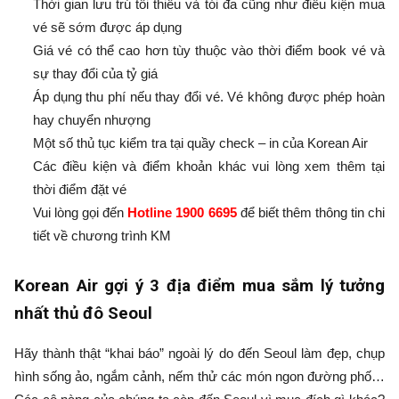
Thời gian lưu trú tối thiểu và tói đa cũng như điều kiện mua
vé sẽ sớm được áp dụng
Giá vé có thể cao hơn tùy thuộc vào thời điểm book vé và
sự thay đổi của tỷ giá
Áp dụng thu phí nếu thay đổi vé. Vé không được phép hoàn
hay chuyển nhượng
Một số thủ tục kiểm tra tại quầy check – in của Korean Air
Các điều kiện và điểm khoản khác vui lòng xem thêm tại
thời điểm đặt vé
Vui lòng gọi đến
Hotline 1900 6695
để biết thêm thông tin chi
tiết về chương trình KM
Korean Air gợi ý 3 địa điểm mua sắm lý tưởng
nhất thủ đô Seoul
Hãy thành thật “khai báo” ngoài lý do đến Seoul làm đẹp, chụp
hình sống ảo, ngắm cảnh, nếm thử các món ngon đường phố…