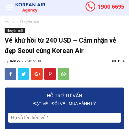
1900 6695
Home
Khuyến mãi
Khuyến mãi
Vé khứ hồi từ 240 USD – Cảm nhận vẻ
đẹp Seoul cùng Korean Air
By
lienkv
-
23/01/2018
1534
HỖ TRỢ TƯ VẤN
ĐẶT VÉ - ĐỔI VÉ - MUA HÀNH LÝ