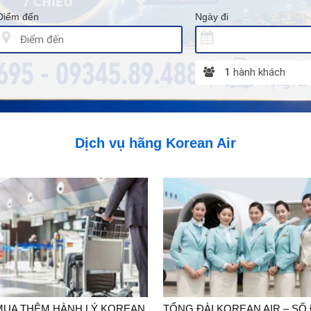
Điểm đến
Ngày đi
1
hành khách
Dịch vụ hãng Korean Air
MUA THÊM HÀNH LÝ KOREAN
TỔNG ĐÀI KOREAN AIR – SỐ 