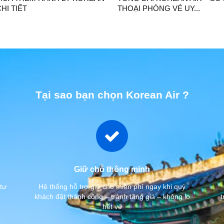
CHI TIẾT
THOẠI PHÒNG VÉ UY...
Tại sao bạn chọn Korean Air ?
Giữ chỗ thông minh
tư
Hệ thống hỗ trợ giữ chỗ miễn phí ngay khi quý
khách đặt thành công – tránh tăng giá – không lo
t
hết vé