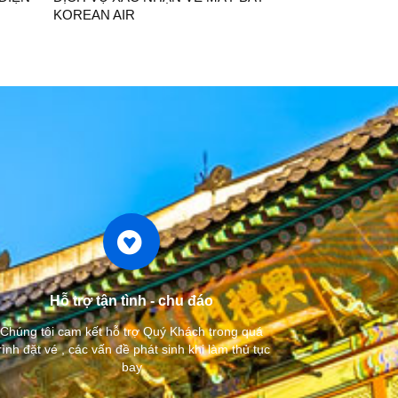
KOREAN AIR
Hỗ trợ tận tình - chu đáo
Chúng tôi cam kết hỗ trợ Quý Khách trong quá
rình đặt vé , các vấn đề phát sinh khi làm thủ tục
bay