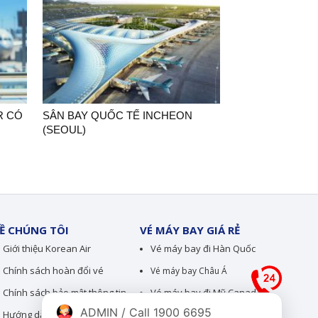
R CÓ
SÂN BAY QUỐC TẾ INCHEON
(SEOUL)
Ề CHÚNG TÔI
VÉ MÁY BAY GIÁ RẺ
Giới thiệu Korean Air
Vé máy bay đi Hàn Quốc
Chính sách hoàn đổi vé
Vé máy bay Châu Á
Chính sách bảo mật thông tin
Vé máy bay đi Mỹ Canada
ADMIN / Call 1900 6695
Hướng dẫn thanh toán
Vé máy bay Châu Âu