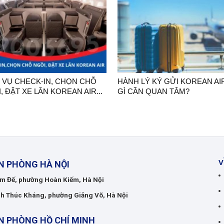
 VỤ CHECK-IN, CHỌN CHỖ
HÀNH LÝ KÝ GỬI KOREAN AI
, ĐẶT XE LĂN KOREAN AIR...
GÌ CẦN QUAN TÂM?
V
N PHÒNG HÀ NỘI
m Đế, phường Hoàn Kiếm, Hà Nội
h Thúc Kháng, phường Giảng Võ, Hà Nội
N PHÒNG HỒ CHÍ MINH