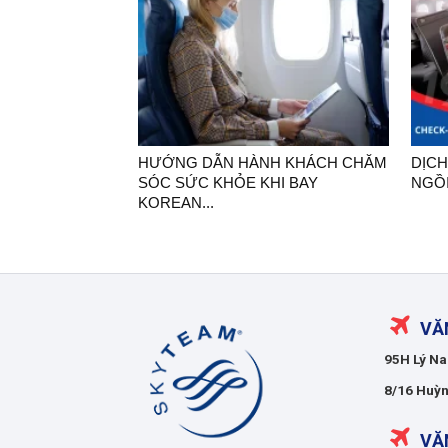
HƯỚNG DẪN HÀNH KHÁCH CHĂM
DỊCH
SÓC SỨC KHỎE KHI BAY
NGỒI
KOREAN...
Korean
VĂ
Air
95H Lý Na
Việt
Nam
8/16 Huỳn
VĂ