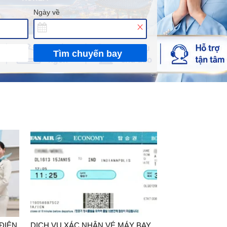
Ngày về
Tìm chuyến bay
ĐIỆN
DỊCH VỤ XÁC NHẬN VÉ MÁY BAY