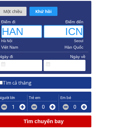
Một chiều
Khứ hồi
Điểm đi
Điểm đến
HAN
ICN
Hà Nội
Seoul
Việt Nam
Hàn Quốc
Ngày đi
Ngày về
Tìm cả tháng
Người lớn
Trẻ em
Em bé
1
0
0
Tìm chuyến bay