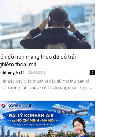
ón đồ nên mang theo để có trải
ghiệm thoải mái...
inhhang_ke24
-
22/05/2026
0
i đi máy bay, việc chuẩn bị đầy đủ mọi thứ bạn có
ể cần trong suốt chuyến đi là vô cùng quan trọng....