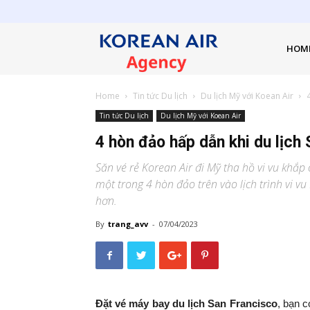
Đại
lý
HOM
vé
máy
bay
Home
Tin tức Du lịch
Du lịch Mỹ với Koean Air
Korean
Air
Tin tức Du lịch
Du lịch Mỹ với Koean Air
4 hòn đảo hấp dẫn khi du lịch
Săn vé rẻ Korean Air đi Mỹ tha hồ vi vu khắp 
một trong 4 hòn đảo trên vào lịch trình vi v
hơn.
By
trang_avv
-
07/04/2023
Đặt vé máy bay du lịch San Francisco
, bạn c