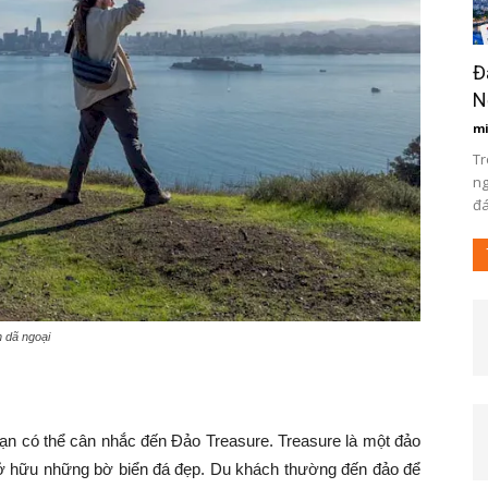
Đ
N
m
Tr
ng
đá
 dã ngoại
bạn có thể cân nhắc đến Đảo Treasure. Treasure là một đảo
 sở hữu những bờ biển đá đẹp. Du khách thường đến đảo để