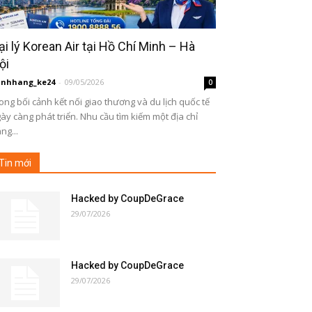
ại lý Korean Air tại Hồ Chí Minh – Hà
ội
inhhang_ke24
-
09/05/2026
0
ong bối cảnh kết nối giao thương và du lịch quốc tế
ày càng phát triển. Nhu cầu tìm kiếm một địa chỉ
ng...
Tin mới
Hacked by CoupDeGrace
29/07/2026
Hacked by CoupDeGrace
29/07/2026