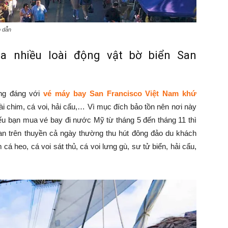
p dẫn
a nhiều loài động vật bờ biển San
ng đáng với
vé máy bay San Francisco Việt Nam khứ
ài chim, cá voi, hải cẩu,… Vì mục đích bảo tồn nên nơi này
u bạn mua vé bay đi nước Mỹ từ tháng 5 đến tháng 11 thì
an trên thuyền cả ngày thường thu hút đông đảo du khách
á heo, cá voi sát thủ, cá voi lưng gù, sư tử biển, hải cẩu,