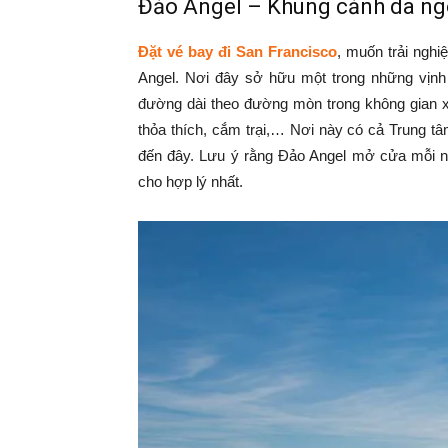
Đảo Angel – Khung cảnh dã ngo
Đặt vé bay đi San Francisco
, muốn trải nghi
Angel. Nơi đây sở hữu một trong những vịnh 
đường dài theo đường mòn trong không gian xa
thỏa thích, cắm trại,… Nơi này có cả Trung tâ
đến đây. Lưu ý rằng Đảo Angel mở cửa mỗi ng
cho hợp lý nhất.