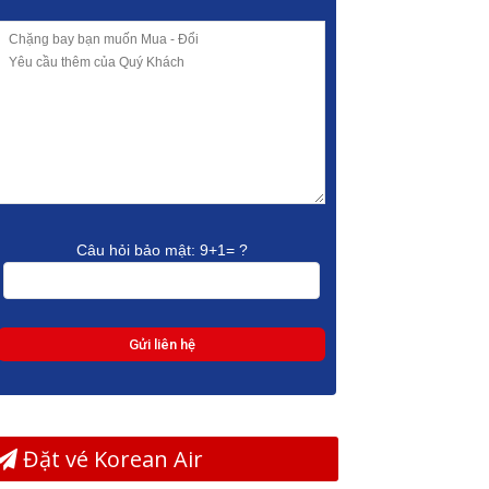
Câu hỏi bảo mật:
9+1= ?
Đặt vé Korean Air