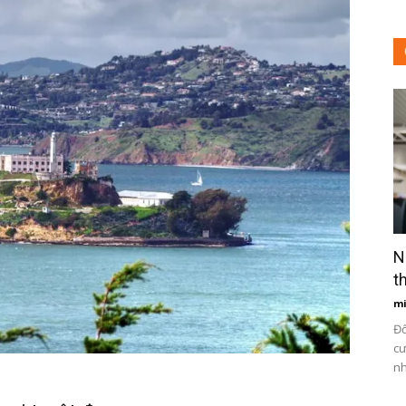
N
t
m
Đố
cư
nh