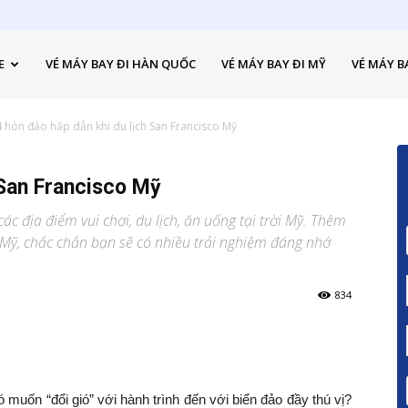
E
VÉ MÁY BAY ĐI HÀN QUỐC
VÉ MÁY BAY ĐI MỸ
VÉ MÁY B
4 hòn đảo hấp dẫn khi du lịch San Francisco Mỹ
 San Francisco Mỹ
các địa điểm vui chơi, du lịch, ăn uống tại trời Mỹ. Thêm
u Mỹ, chắc chắn bạn sẽ có nhiều trải nghiệm đáng nhớ
834
ó muốn “đổi gió” với hành trình đến với biển đảo đầy thú vị?