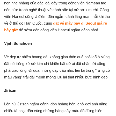
non nhẹ nhàng của các loài cây trong công viên Namsan tạo
nên bức tranh nghệ thuật về cảnh sắc tại xứ sở kim chi. Công
viên Haneul cũng là điểm đến ngắm cảnh lãng mạn mỗi khi thu
về ở thủ đô Hàn Quốc, cùng
đặt vé máy bay đi Seoul giá rẻ
bây giờ
để sớm đến công viên Haneul ngắm cảnh nào!
Vịnh Sunchoen
Vẻ đẹp tự nhiên hoang dã, không gian thôn quê hoài cổ ở vùng
đất nổi tiếng xứ sở kim chi khiến bất cứ ai đặt chân tới cũng
phải xao lòng. Đi qua những cây cầu nhỏ, len lỏi trong “rừng cỏ
màu vàng” trải dài mênh mông lưu lại thật nhiều bức hình đẹp.
Jirisan
Lên núi Jirisan ngắm cảnh, đón hoàng hôn, chờ đợi ánh nắng
chiều tà nhạt dần cùng những hàng cây màu đỏ đứng hiên