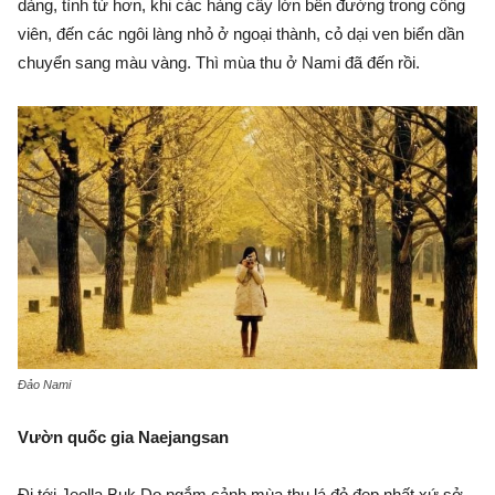
dàng, tình tứ hơn, khi các hàng cây lớn bên đường trong công
viên, đến các ngôi làng nhỏ ở ngoại thành, cỏ dại ven biển dần
chuyển sang màu vàng. Thì mùa thu ở Nami đã đến rồi.
Đảo Nami
Vườn quốc gia Naejangsan
Đi tới Jeolla Buk Do ngắm cảnh mùa thu lá đỏ đẹp nhất xứ sở