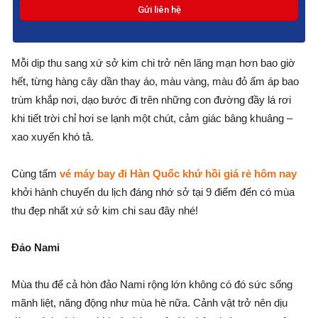
Mỗi dịp thu sang xứ sở kim chi trở nên lãng mạn hơn bao giờ
hết, từng hàng cây dần thay áo, màu vàng, màu đỏ ấm áp bao
trùm khắp nơi, dạo bước đi trên những con đường đầy lá rơi
khi tiết trời chỉ hơi se lạnh một chút, cảm giác bâng khuâng –
xao xuyến khó tả.
Cùng tấm
vé máy bay đi Hàn Quốc khứ hồi giá rẻ hôm nay
khởi hành chuyến du lịch đáng nhớ sở tại 9 điểm đến có mùa
thu đẹp nhất xứ sở kim chi sau đây nhé!
Đảo Nami
Mùa thu để cả hòn đảo Nami rộng lớn không có đó sức sống
mãnh liệt, năng động như mùa hè nữa. Cảnh vật trở nên dịu