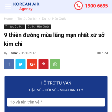
1900 6695
Home
Tin tức Du lịch
Du lịch Hàn Quốc
Tin tức Du lịch
Du lịch Hàn Quốc
9 thiên đường mùa lãng mạn nhất xứ sở
kim chi
By
lienkv
-
31/10/2017
1653
HỖ TRỢ TƯ VẤN
ĐẶT VÉ - ĐỔI VÉ - MUA HÀNH LÝ