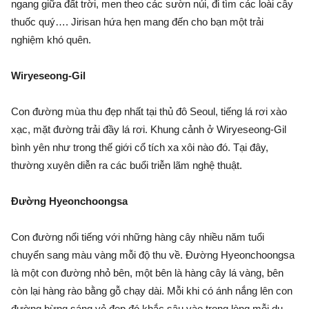
ngang giữa đất trời, men theo các sườn núi, đi tìm các loài cây
thuốc quý…. Jirisan hứa hẹn mang đến cho bạn một trải
nghiệm khó quên.
Wiryeseong-Gil
Con đường mùa thu đẹp nhất tại thủ đô Seoul, tiếng lá rơi xào
xạc, mặt đường trải đầy lá rơi. Khung cảnh ở Wiryeseong-Gil
bình yên như trong thế giới cổ tích xa xôi nào đó. Tại đây,
thường xuyên diễn ra các buổi triễn lãm nghệ thuật.
Đường Hyeonchoongsa
Con đường nổi tiếng với những hàng cây nhiều năm tuổi
chuyển sang màu vàng mỗi độ thu về. Đường Hyeonchoongsa
là một con đường nhỏ bên, một bên là hàng cây lá vàng, bên
còn lại hàng rào bằng gỗ chạy dài. Mỗi khi có ánh nắng lên con
đường bừng sáng vẻ đẹp đó khắc sâu vào trong lòng mỗi du