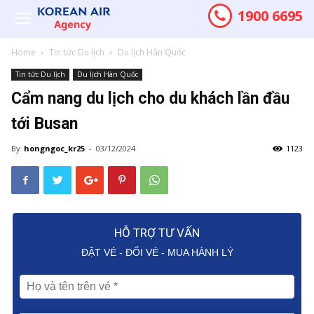
1900 6695
Home
Tin tức Du lịch
Du lịch Hàn Quốc
Tin tức Du lịch
Du lịch Hàn Quốc
Cẩm nang du lịch cho du khách lần đầu
tới Busan
By
hongngoc_kr25
-
03/12/2024
1123
HỖ TRỢ TƯ VẤN
ĐẶT VÉ - ĐỔI VÉ - MUA HÀNH LÝ