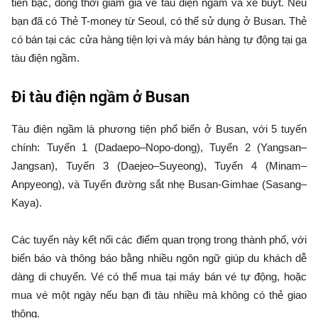
tiền bạc, đồng thời giảm giá vé tàu điện ngầm và xe buýt. Nếu
bạn đã có Thẻ T-money từ Seoul, có thể sử dụng ở Busan. Thẻ
có bán tại các cửa hàng tiện lợi và máy bán hàng tự động tại ga
tàu điện ngầm.
Đi tàu điện ngầm ở Busan
Tàu điện ngầm là phương tiện phổ biến ở Busan, với 5 tuyến
chính: Tuyến 1 (Dadaepo–Nopo-dong), Tuyến 2 (Yangsan–
Jangsan), Tuyến 3 (Daejeo–Suyeong), Tuyến 4 (Minam–
Anpyeong), và Tuyến đường sắt nhẹ Busan-Gimhae (Sasang–
Kaya).
Các tuyến này kết nối các điểm quan trọng trong thành phố, với
biển báo và thông báo bằng nhiều ngôn ngữ giúp du khách dễ
dàng di chuyển. Vé có thể mua tại máy bán vé tự động, hoặc
mua vé một ngày nếu bạn đi tàu nhiều mà không có thẻ giao
thông.