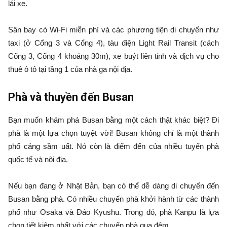
lái xe.
Sân bay có Wi-Fi miễn phí và các phương tiện di chuyển như
taxi (ở Cổng 3 và Cổng 4), tàu điện Light Rail Transit (cách
Cổng 3, Cổng 4 khoảng 30m), xe buýt liên tỉnh và dịch vụ cho
thuê ô tô tại tầng 1 của nhà ga nội địa.
Phà và thuyền đến Busan
Bạn muốn khám phá Busan bằng một cách thật khác biệt? Đi
phà là một lựa chọn tuyệt vời! Busan không chỉ là một thành
phố cảng sầm uất. Nó còn là điểm đến của nhiều tuyến phà
quốc tế và nội địa.
Nếu bạn đang ở Nhật Bản, bạn có thể dễ dàng di chuyển đến
Busan bằng phà. Có nhiều chuyến phà khởi hành từ các thành
phố như Osaka và Đảo Kyushu. Trong đó, phà Kanpu là lựa
chọn tiết kiệm nhất với các chuyến phà qua đêm.