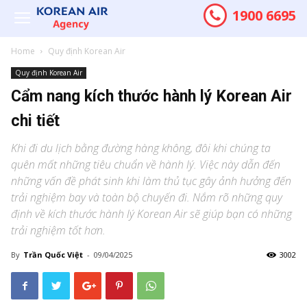
1900 6695
Home
Quy định Korean Air
Quy định Korean Air
Cẩm nang kích thước hành lý Korean Air
chi tiết
Khi đi du lịch bằng đường hàng không, đôi khi chúng ta
quên mất những tiêu chuẩn về hành lý. Việc này dẫn đến
những vấn đề phát sinh khi làm thủ tục gây ảnh hưởng đến
trải nghiệm bay và toàn bộ chuyến đi. Nắm rõ những quy
định về kích thước hành lý Korean Air sẽ giúp bạn có những
trải nghiệm tốt hơn.
By
Trần Quốc Việt
-
09/04/2025
3002