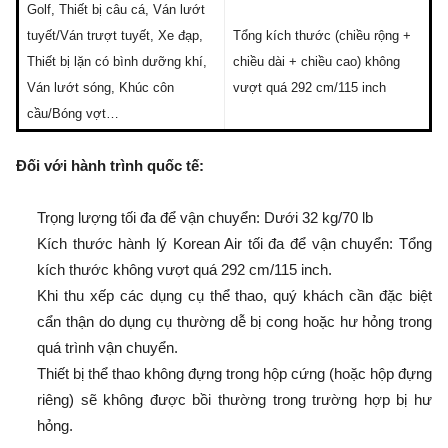
Golf, Thiết bị câu cá, Ván lướt
tuyết/Ván trượt tuyết, Xe đạp,
Tổng kích thước (chiều rộng +
Thiết bị lặn có bình dưỡng khí,
chiều dài + chiều cao) không
Ván lướt sóng, Khúc côn
vượt quá 292 cm/115 inch
cầu/Bóng vợt…
Đối với hành trình quốc tế:
Trọng lượng tối đa để vận chuyển: Dưới 32 kg/70 lb
Kích thước hành lý Korean Air tối đa để vận chuyển: Tổng
kích thước không vượt quá 292 cm/115 inch.
Khi thu xếp các dụng cụ thể thao, quý khách cần đặc biệt
cẩn thận do dụng cụ thường dễ bị cong hoặc hư hỏng trong
quá trình vận chuyển.
Thiết bị thể thao không đựng trong hộp cứng (hoặc hộp đựng
riêng) sẽ không được bồi thường trong trường hợp bị hư
hỏng.