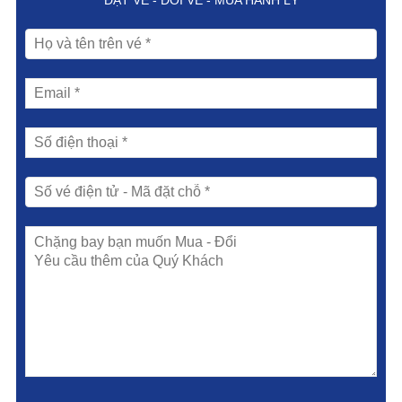
ĐẶT VÉ - ĐỔI VÉ - MUA HÀNH LÝ