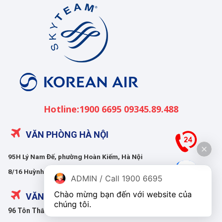
Korean
Air
Việt
Nam
Hotline:1900 6695 09345.89.488
VĂN PHÒNG HÀ NỘI
95H Lý Nam Đế, phường Hoàn Kiếm, Hà Nội
8/16 Huỳnh Thúc Kháng, phường Giảng Võ, Hà Nội
ADMIN / Call 1900 6695
Chào mừng bạn đến với website của 
VĂN PHÒNG HỒ CHÍ MINH
chúng tôi.
96 Tôn Thất Tùng, phường Bến Thành, Hồ Chí Minh