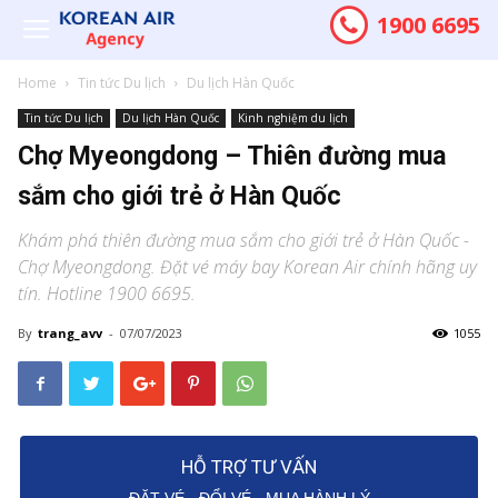
1900 6695
Home
Tin tức Du lịch
Du lịch Hàn Quốc
Tin tức Du lịch
Du lịch Hàn Quốc
Kinh nghiệm du lịch
Chợ Myeongdong – Thiên đường mua
sắm cho giới trẻ ở Hàn Quốc
Khám phá thiên đường mua sắm cho giới trẻ ở Hàn Quốc -
Chợ Myeongdong. Đặt vé máy bay Korean Air chính hãng uy
tín. Hotline 1900 6695.
By
trang_avv
-
07/07/2023
1055
HỖ TRỢ TƯ VẤN