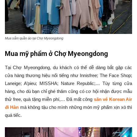
Mua sắm quần áo tại Chợ Myeongdong
Mua mỹ phẩm ở Chợ Myeongdong
Tại Chợ Myeongdong, du khách có thể dễ dàng bắt gặp các
cửa hàng thương hiệu nổi tiếng như Innisfree; The Face Shop;
Laneige; A’pieu; MISSHA; Nature Republic;… Tùy từng cửa
hàng, cho dù bạn chỉ ghé thăm cũng có cơ hội nhận được mẫu
thử free, quà tặng miễn phí,… Đã mất công
săn vé Korean Air
đi Hàn
mà không tậu cho mình những món mỹ phẩm xịn xò thì
quá tiếc.