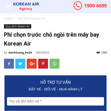
1900 6695
Home
Quy định Korean Air
Quy định Korean Air
Phí chọn trước chỗ ngồi trên máy bay
Korean Air
By
minhhang_ke24
-
14/04/2025
1506
HỖ TRỢ TƯ VẤN
ĐẶT VÉ - ĐỔI VÉ - MUA HÀNH LÝ