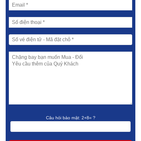
Câu hỏi bảo mật:
2+8= ?