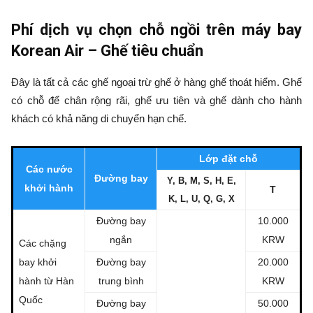
Phí dịch vụ chọn chỗ ngồi trên máy bay
Korean Air – Ghế tiêu chuẩn
Đây là tất cả các ghế ngoại trừ ghế ở hàng ghế thoát hiểm. Ghế
có chỗ để chân rộng rãi, ghế ưu tiên và ghế dành cho hành
khách có khả năng di chuyển hạn chế.
Lớp đặt chỗ
Các nước
Đường bay
Y, B, M, S, H, E,
khởi hành
T
K, L, U, Q, G, X
Đường bay
10.000
ngắn
KRW
Các chặng
bay khởi
Đường bay
20.000
hành từ Hàn
trung bình
KRW
Quốc
Đường bay
50.000