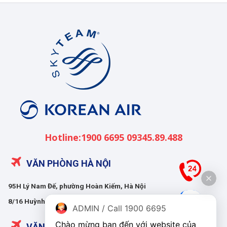
Korean
Air
Việt
Nam
Hotline:1900 6695 09345.89.488
VĂN PHÒNG HÀ NỘI
95H Lý Nam Đế, phường Hoàn Kiếm, Hà Nội
8/16 Huỳnh Thúc Kháng, phường Giảng Võ, Hà Nội
ADMIN / Call 1900 6695
Chào mừng bạn đến với website của 
VĂN PHÒNG HỒ CHÍ MINH