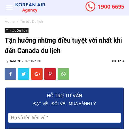
1900 6695
Home
Tin tức Du lịch
Tin tức Du lịch
Tận hưởng những điều tuyệt vời nhất khi
đến Canada du lịch
By
hoaitt
-
07/08/2018
1294
HỖ TRỢ TƯ VẤN
ĐẶT VÉ - ĐỔI VÉ - MUA HÀNH LÝ