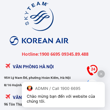
Korean
Air
Việt
Nam
Hotline:1900 6695 09345.89.488
VĂN PHÒNG HÀ NỘI
95H Lý Nam Đế, phường Hoàn Kiếm, Hà Nội
8/16 Huỳnh Thúc Kháng, phường Giảng Võ, Hà Nội
ADMIN / Call 1900 6695
Chào mừng bạn đến với website của 
VĂN PHÒNG HỒ CHÍ MINH
chúng tôi.
96 Tôn Thất Tùng, phường Bến Thành, Hồ Chí Minh