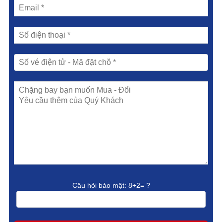
Câu hỏi bảo mật:
8+2= ?